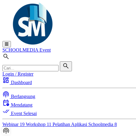
SCHOOL
MEDIA
Event
Login / Register
dashboard
Dashboard
podcasts
Berlangsung
calendar_clock
Mendatang
done_all
Event Selesai
Webinar
19
Workshop
11
Pelatihan Aplikasi Schoolmedia
8