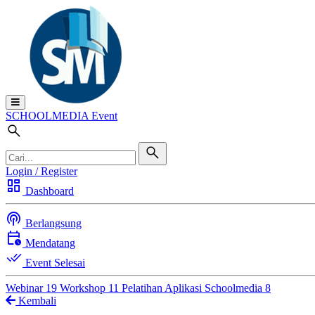
SCHOOL
MEDIA
Event
Login / Register
dashboard
Dashboard
podcasts
Berlangsung
calendar_clock
Mendatang
done_all
Event Selesai
Webinar
19
Workshop
11
Pelatihan Aplikasi Schoolmedia
8
Kembali