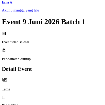
Erna A
Aktif 3 minggu yang lalu
Event 9 Juni 2026 Batch 1
event_busy
Event telah selesai
lock
Pendaftaran ditutup
Detail Event
Tema
1.