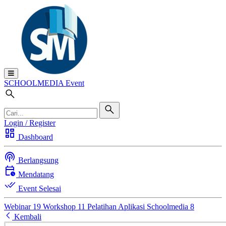
SCHOOL
MEDIA
Event
Login / Register
dashboard
Dashboard
podcasts
Berlangsung
calendar_clock
Mendatang
done_all
Event Selesai
Webinar
19
Workshop
11
Pelatihan Aplikasi Schoolmedia
8
arrow_back_ios_new
Kembali