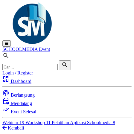
SCHOOL
MEDIA
Event
Login / Register
dashboard
Dashboard
podcasts
Berlangsung
calendar_clock
Mendatang
done_all
Event Selesai
Webinar
19
Workshop
11
Pelatihan Aplikasi Schoolmedia
8
Kembali