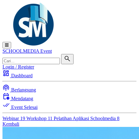
SCHOOL
MEDIA
Event
Login / Register
dashboard
Dashboard
podcasts
Berlangsung
calendar_clock
Mendatang
done_all
Event Selesai
Webinar
19
Workshop
11
Pelatihan Aplikasi Schoolmedia
8
Kembali