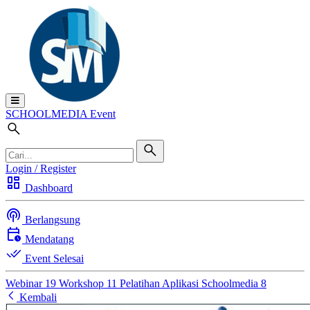
SCHOOL
MEDIA
Event
Login / Register
dashboard
Dashboard
podcasts
Berlangsung
calendar_clock
Mendatang
done_all
Event Selesai
Webinar
19
Workshop
11
Pelatihan Aplikasi Schoolmedia
8
arrow_back_ios_new
Kembali