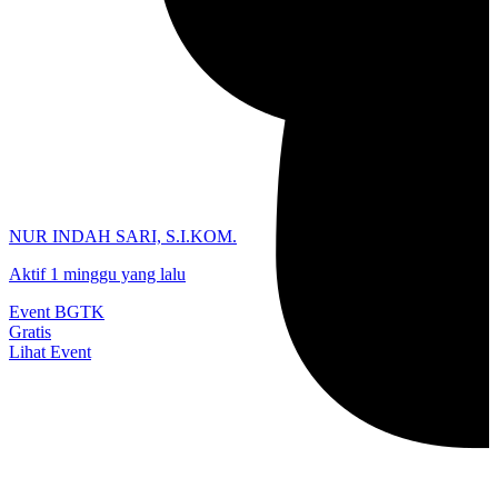
NUR INDAH SARI, S.I.KOM.
Aktif 1 minggu yang lalu
Event BGTK
Gratis
Lihat Event