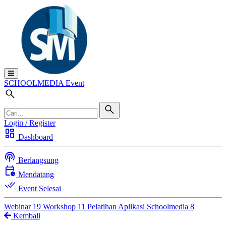
SCHOOL
MEDIA
Event
Login / Register
dashboard
Dashboard
podcasts
Berlangsung
calendar_clock
Mendatang
done_all
Event Selesai
Webinar
19
Workshop
11
Pelatihan Aplikasi Schoolmedia
8
Kembali