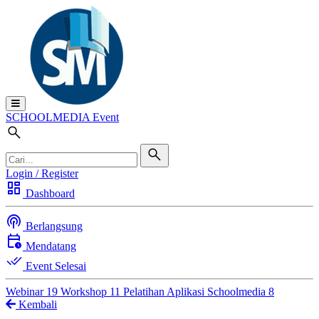
SCHOOL
MEDIA
Event
Login / Register
dashboard
Dashboard
podcasts
Berlangsung
calendar_clock
Mendatang
done_all
Event Selesai
Webinar
19
Workshop
11
Pelatihan Aplikasi Schoolmedia
8
Kembali