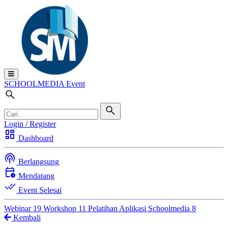
SCHOOL
MEDIA
Event
Login / Register
dashboard
Dashboard
podcasts
Berlangsung
calendar_clock
Mendatang
done_all
Event Selesai
Webinar
19
Workshop
11
Pelatihan Aplikasi Schoolmedia
8
Kembali